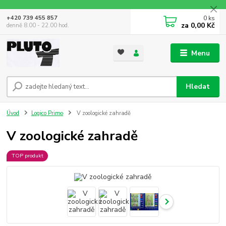
0
ks
+420 739 455 857
za
0,00 Kč
denně 8.00 - 22.00 hod.
Menu
Hledat
Úvod
Logico Primo
V zoologické zahradě
V zoologické zahradě
TOP produkt