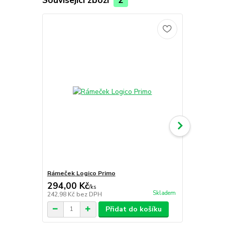
Související zboží
2
Rámeček Logico Primo
S dědou
294,00 Kč
249,00 K
/
ks
Skladem
242,98 Kč
bez DPH
222,32 Kč
be
Přidat do košíku