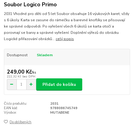
Soubor Logico Primo
2031 Vhodné pro děti od 5 let Soubor obsahuje 16 výukových karet, vždy
s 6 úkoly. Karta se zasune do rámečku a barevné knoflíky se přisouvají
ke správné odpovědi. Po vyřešení všech 6 úkolů se karta otočí a
porovnají se barvy a správné vyřešení. Doplnění výřezů do obrázku
Logické přiřazování obrázků...
celý popis
Dostupnost
Skladem
249,00 Kč
/
ks
222,32 Kč
bez DPH
Přidat do košíku
Číslo produktu:
2031
EAN kód:
9788086745749
Výrobce:
MUTABENE
Do oblíbených