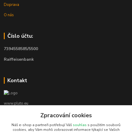
Doprava
O nás
Číslo účtu:
7394558585/5500
Raiffeisenbank
Kontakt
www.pluto.eu
Zpracování cookies
Marie Bártíková
+420 739 455 857
Náš e-shop a partneři potřebují Váš
souhlas
s použitím souborů
denně 8.00 - 22.00 hod.
cookies, aby Vám mohli zobrazovat informace týkající se Vašich