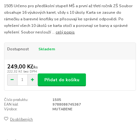
1505 Určeno pro předškolní stupeň MŠ a první až třetí ročník ZŠ Soubor
obsahuje 16 výukových karet, vždy s 10 úkoly. Karta se zasune do
rámečku a barevné knoflíky se přisouvají ke správné odpovědi. Po
vyřešení všech 10 úkolů se karta otočí a porovnají se barvy a správné
vyřešení. Soubor neslouží ...
celý popis
Dostupnost
Skladem
249,00 Kč
/
ks
222,32 Kč
bez DPH
Přidat do košíku
Číslo produktu:
1505
EAN kód:
9788086745367
Výrobce:
MUTABENE
Do oblíbených