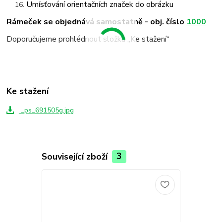
Umísťování orientačních značek do obrázku
Rámeček se objednává samostatně - obj. číslo
1000
Doporučujeme prohlédnout složku „Ke stažení“
Ke stažení
_ps_691505g.jpg
Související zboží
3