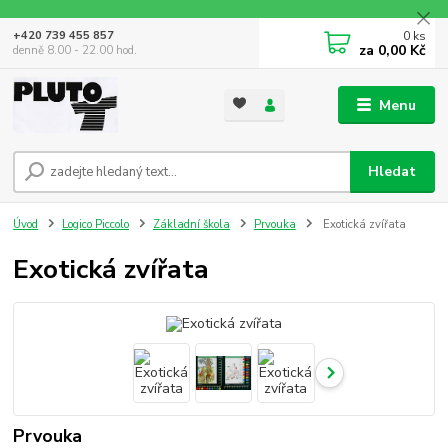
0
ks
+420 739 455 857
za
0,00 Kč
denně 8.00 - 22.00 hod.
Menu
Hledat
Úvod
Logico Piccolo
Základní škola
Prvouka
Exotická zvířata
Exotická zvířata
Prvouka