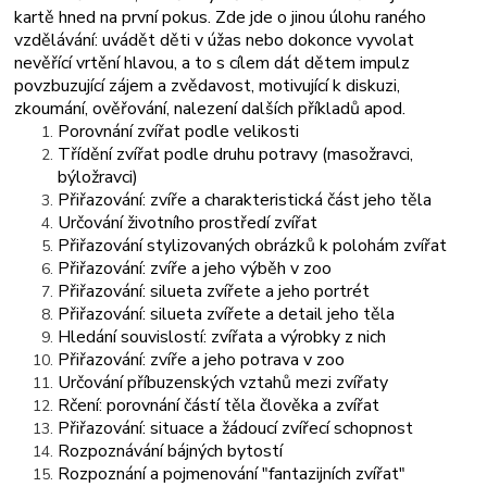
kartě hned na první pokus. Zde jde o jinou úlohu raného
vzdělávání: uvádět děti v úžas nebo dokonce vyvolat
nevěřící vrtění hlavou, a to s cílem dát dětem impulz
povzbuzující zájem a zvědavost, motivující k diskuzi,
zkoumání, ověřování, nalezení dalších příkladů apod.
Porovnání zvířat podle velikosti
Třídění zvířat podle druhu potravy (masožravci,
býložravci)
Přiřazování: zvíře a charakteristická část jeho těla
Určování životního prostředí zvířat
Přiřazování stylizovaných obrázků k polohám zvířat
Přiřazování: zvíře a jeho výběh v zoo
Přiřazování: silueta zvířete a jeho portrét
Přiřazování: silueta zvířete a detail jeho těla
Hledání souvislostí: zvířata a výrobky z nich
Přiřazování: zvíře a jeho potrava v zoo
Určování příbuzenských vztahů mezi zvířaty
Rčení: porovnání částí těla člověka a zvířat
Přiřazování: situace a žádoucí zvířecí schopnost
Rozpoznávání bájných bytostí
Rozpoznání a pojmenování "fantazijních zvířat"