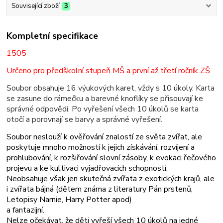
Související zboží
3
Kompletní specifikace
1505
Určeno pro předškolní stupeň MŠ a první až třetí ročník ZŠ
Soubor obsahuje 16 výukových karet, vždy s 10 úkoly. Karta
se zasune do rámečku a barevné knoflíky se přisouvají ke
správné odpovědi. Po vyřešení všech 10 úkolů se karta
otočí a porovnají se barvy a správné vyřešení.
Soubor neslouží k ověřování znalostí ze světa zvířat, ale
poskytuje mnoho možností k jejich získávání, rozvíjení a
prohlubování, k rozšiřování slovní zásoby, k evokaci řečového
projevu a ke kultivaci vyjadřovacích schopností.
Neobsahuje však jen skutečná zvířata z exotických krajů, ale
i zvířata bájná (dětem známa z literatury Pán prstenů,
Letopisy Narnie, Harry Potter apod)
a fantazijní.
Nelze očekávat, že děti vyřeší všech 10 úkolů na jedné