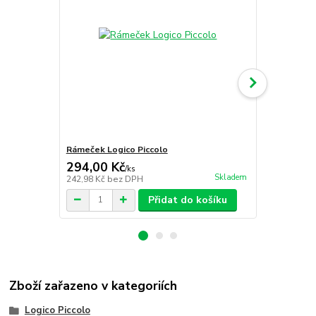
Rámeček Logico Piccolo
Domácí a les
294,00 Kč
249,00 K
/
ks
Skladem
242,98 Kč
bez DPH
222,32 Kč
be
Přidat do košíku
Zboží zařazeno v kategoriích
Logico Piccolo