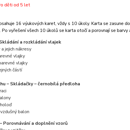
o děti od 5 let
sahuje 16 výukových karet, vždy s 10 úkoly. Karta se zasune do 
 Po vyřešení všech 10 úkolů se karta otočí a porovnají se barvy 
 Skládání a rozkládání vlajek
a jejich nákresy
revné vlajky
revné vlajky
jných částí
hu – Skládačky – černobílá předloha
aci
alony
holoď
vzdušný balon
– Porovnávání a doplnění vzorů