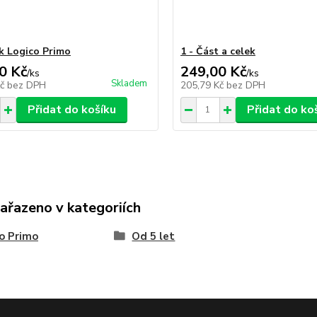
 Logico Primo
1 - Část a celek
0 Kč
249,00 Kč
/
ks
/
ks
Skladem
Kč
bez DPH
205,79 Kč
bez DPH
Přidat do košíku
Přidat do ko
zařazeno v kategoriích
o Primo
Od 5 let