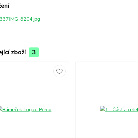
žení
337IMG_8204.jpg
jící zboží
3