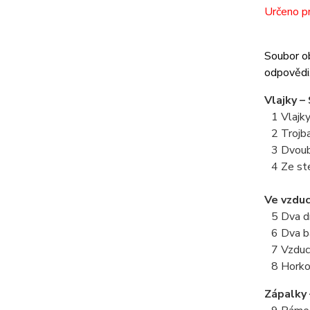
Určeno pr
Soubor ob
odpovědi.
Vlajky –
1 Vlajky 
2 Trojba
3 Dvouba
4 Ze ste
Ve vzduc
5 Dva dr
6 Dva b
7 Vzduc
8 Horko
Zápalky 