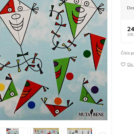
Dos
24
205
Číslo p
Do 