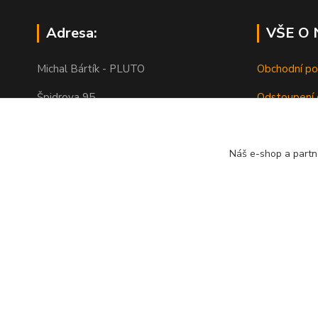
Adresa:
VŠE O
Michal Bártík - PLUTO
Obchodní p
Špidrova 95
Odstoupení 
385 01 Vimperk
Ochrana oso
Doprava
Náš e-shop a partn
Telefon: 739455857, 739455859
O nás