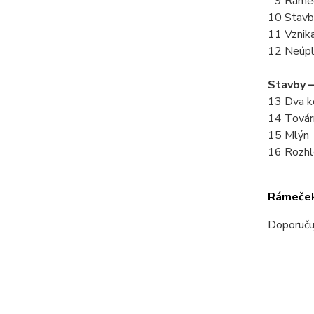
9 Rámečk
10 Stavb
11 Vznika
12 Neúpl
Stavby –
13 Dva k
14 Továr
15 Mlýn
16 Rozhl
Rámeček 
Doporuču