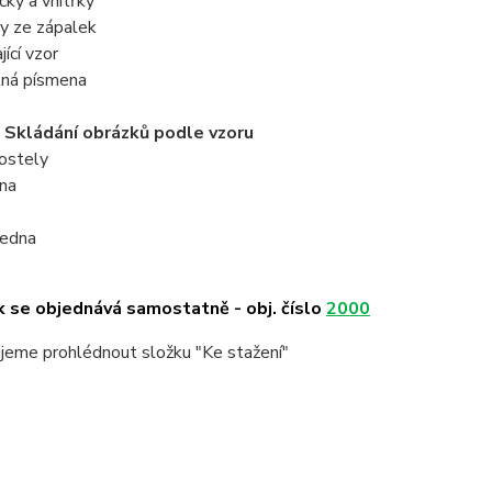
y a vnitřky
y ze zápalek
jící vzor
ná písmena
 Skládání obrázků podle vzoru
ostely
na
edna
se objednává samostatně - obj. číslo
2000
jeme prohlédnout složku "Ke stažení"