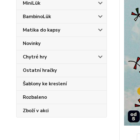
MiniLük
BambinoLük
Matika do kapsy
Novinky
Chytré hry
Ostatní hračky
Šablony ke kreslení
Rozbaleno
Zboží v akci