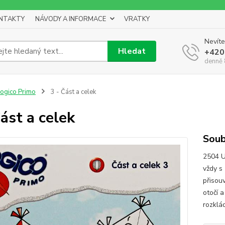
NTAKTY
NÁVODY A INFORMACE
VRATKY
Nevíte
Hledat
+420
denně 
ogico Primo
3 - Část a celek
Část a celek
Soub
2504 U
vždy s
přisou
otočí a
rozklád