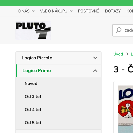
O NÁS
VŠE O NÁKUPU
POŠTOVNÉ
DOTAZY
KO
Úvod
L
Logico Piccolo
3 - 
Logico Primo
Návod
Od 3 let
Od 4 let
Od 5 let