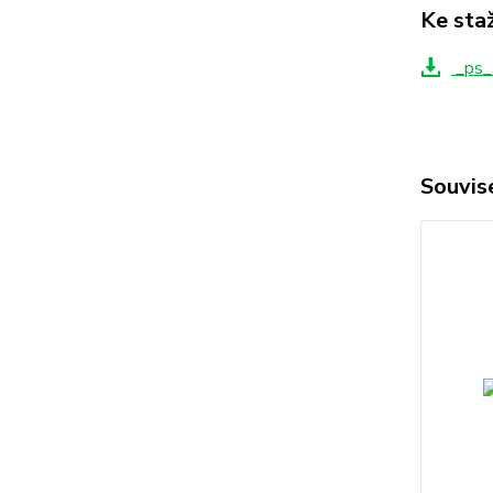
Ke sta
_ps_
Souvise