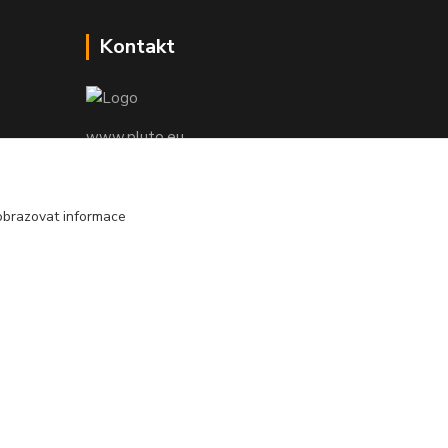
Kontakt
www.pluto.eu
Marie Bártíková
+420 739 455 857
obrazovat informace
denně 8.00 - 22.00 hod.
pluto@pluto.eu
Vytvořeno na
Eshop-rychle.cz