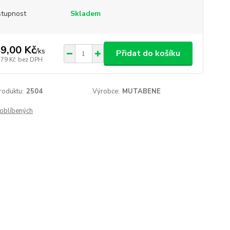
tupnost
Skladem
9,00 Kč
/
ks
Přidat do košíku
,79 Kč
bez DPH
roduktu:
2504
Výrobce:
MUTABENE
oblíbených