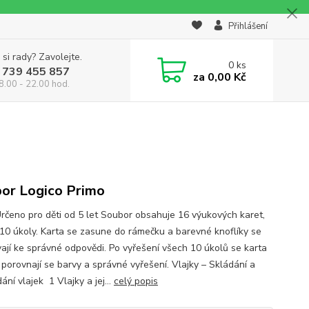
Přihlášení
 si rady? Zavolejte.
0
ks
 739 455 857
za
0,00 Kč
8.00 - 22.00 hod.
or Logico Primo
rčeno pro děti od 5 let Soubor obsahuje 16 výukových karet,
 10 úkoly. Karta se zasune do rámečku a barevné knoflíky se
vají ke správné odpovědi. Po vyřešení všech 10 úkolů se karta
 porovnají se barvy a správné vyřešení. Vlajky – Skládání a
ání vlajek 1 Vlajky a jej...
celý popis