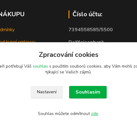
 NÁKUPU
Číslo účtu:
7394558585/5500
odmínky
od kupní smlouvy
Raiffeisenbank
Zpracování cookies
bních údajů
eři potřebují Váš
souhlas
s použitím souborů cookies, aby Vám mohli z
týkající se Vašich zájmů.
Souhlasím
Nastavení
Souhlas můžete odmítnout
zde
.