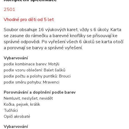
2501
Vhodné pro děti od 5 let
Soubor obsahuje 16 výukových karet, vždy s 6 úkoly. Karta
se zasune do rámečku a barevné knoflíky se přisouvají ke
správné odpovědi. Po vyřešení všech 6 úkolů se karta otočí
a porovnají se barvy a správné vyřešení.
Vybarvování
podle kombinace barev: Motýli
podle vzoru oblečení: Balet šašků
podle počtu a polohy puntíků: Brouci
podle směru pohybu: Mravenci
Porovnávání a doplnění podle barev
Nemluvit, neslyšet, nevidět
Kočka, pejsek, králík
Tučňáci
Opičí akrobaté
Vybarvování