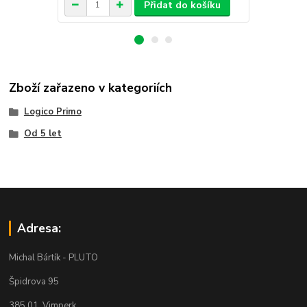
Přidat do košíku
Zboží zařazeno v kategoriích
Logico Primo
Od 5 let
Adresa:
Michal Bártík - PLUTO
Špidrova 95
385 01 Vimperk