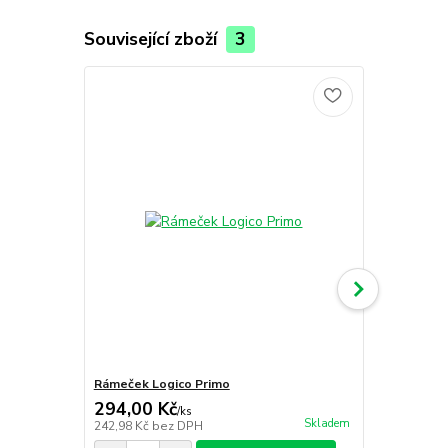
Související zboží
3
Rámeček Logico Primo
1 - Barvité h
294,00 Kč
249,00 K
/
ks
Skladem
242,98 Kč
bez DPH
222,32 Kč
be