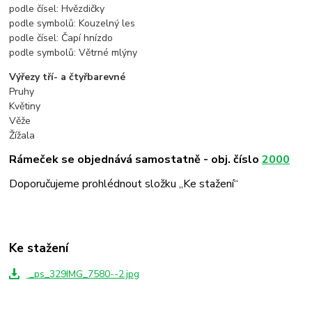
podle čísel: Hvězdičky
podle symbolů: Kouzelný les
podle čísel: Čapí hnízdo
podle symbolů: Větrné mlýny
Výřezy tří- a čtyřbarevné
Pruhy
Květiny
Věže
Žížala
Rámeček se objednává samostatně - obj. číslo
2000
Doporučujeme prohlédnout složku „Ke stažení“
Ke stažení
_ps_329IMG_7580--2.jpg