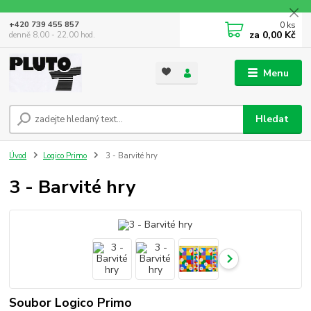
0
ks
+420 739 455 857
za
0,00 Kč
denně 8.00 - 22.00 hod.
Menu
Hledat
Úvod
Logico Primo
3 - Barvité hry
3 - Barvité hry
Soubor Logico Primo