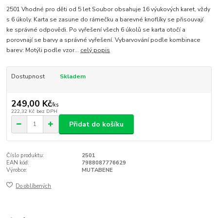
2501 Vhodné pro děti od 5 let Soubor obsahuje 16 výukových karet, vždy
s 6 úkoly. Karta se zasune do rámečku a barevné knoflíky se přisouvají
ke správné odpovědi. Po vyřešení všech 6 úkolů se karta otočí a
porovnají se barvy a správné vyřešení. Vybarvování podle kombinace
barev: Motýli podle vzor...
celý popis
Dostupnost
Skladem
249,00 Kč
/
ks
222,32 Kč
bez DPH
Přidat do košíku
Číslo produktu:
2501
EAN kód:
7988087776629
Výrobce:
MUTABENE
Do oblíbených